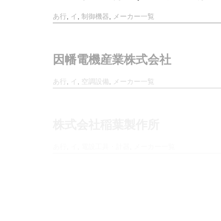
あ行
,
イ
,
制御機器
,
メーカー一覧
因幡電機産業株式会社
あ行
,
イ
,
空調設備
,
メーカー一覧
株式会社稲葉製作所
あ行
,
イ
,
電設工具・計器
,
メーカー一覧
株式会社イノアックコーポレ
あ行
,
イ
,
環境システム・住宅設備
,
メーカー一覧