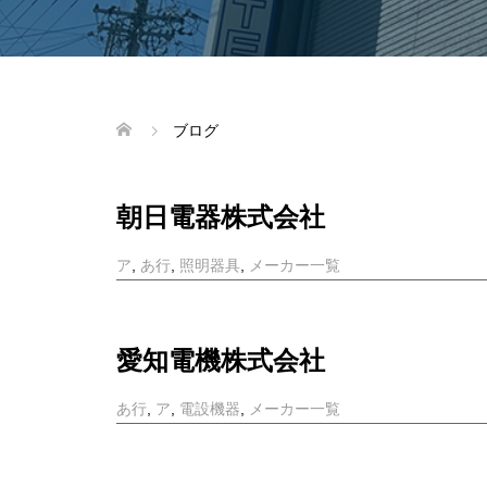
ブログ
朝日電器株式会社
ア
,
あ行
,
照明器具
,
メーカー一覧
愛知電機株式会社
あ行
,
ア
,
電設機器
,
メーカー一覧