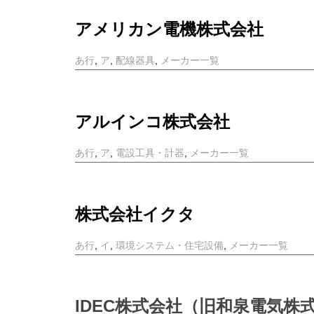
アメリカン電機株式会社
あ行
,
ア
,
配線器具
,
メーカー一覧
アルインコ株式会社
あ行
,
ア
,
電設工具・計器
,
メーカー一覧
株式会社イクタ
あ行
,
イ
,
環境システム・住宅設備
,
メーカー一覧
IDEC株式会社（旧和泉電気株