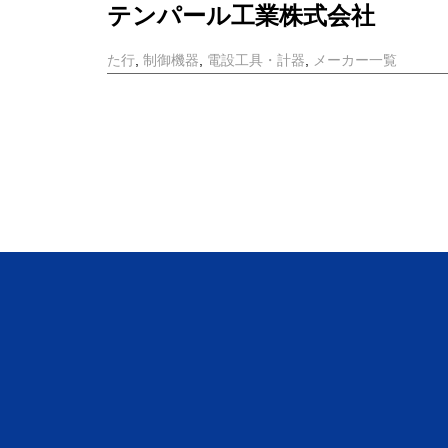
テンパール工業株式会社
た行
,
制御機器
,
電設工具・計器
,
メーカー一覧
株式会社東京理工舎
た行
,
制御機器
,
ト
,
メーカー一覧
た行
ト
制御機器
メーカー一覧