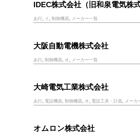
IDEC株式会社（旧和泉電気株
あ行
,
イ
,
制御機器
,
メーカー一覧
大阪自動電機株式会社
あ行
,
制御機器
,
オ
,
メーカー一覧
大崎電気工業株式会社
あ行
,
電設機器
,
制御機器
,
オ
,
電設工具・計器
,
メーカ
オムロン株式会社