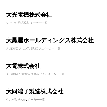
大光電機株式会社
タ
,
た行
,
照明器具
,
メーカー一覧
大黒屋ホールディングス株式会社
タ
,
配線器具
,
た行
,
照明器具
,
メーカー一覧
大電株式会社
タ
,
電線及び電線管付属品
,
た行
,
メーカー一覧
大同端子製造株式会社
タ
,
た行
,
その他
,
メーカー一覧