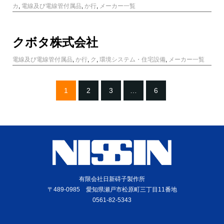
カ
,
電線及び電線管付属品
,
か行
,
メーカー一覧
クボタ株式会社
電線及び電線管付属品
,
か行
,
ク
,
環境システム・住宅設備
,
メーカー一覧
1
2
3
…
6
有限会社日新碍子製作所
〒489-0985 愛知県瀬戸市松原町三丁目11番地
0561-82-5343