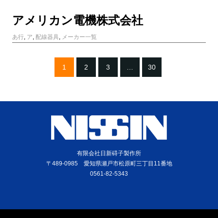
アメリカン電機株式会社
あ行
,
ア
,
配線器具
,
メーカー一覧
1
2
3
…
30
有限会社日新碍子製作所
〒489-0985 愛知県瀬戸市松原町三丁目11番地
0561-82-5343