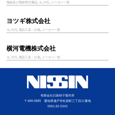
電線及び電線管付属品
,
ヨ
,
や行
,
メーカー一覧
ヨツギ株式会社
ヨ
,
や行
,
電設工具・計器
,
メーカー一覧
横河電機株式会社
ヨ
,
や行
,
電設工具・計器
,
メーカー一覧
有限会社日新碍子製作所
〒489-0985 愛知県瀬戸市松原町三丁目11番地
0561-82-5343