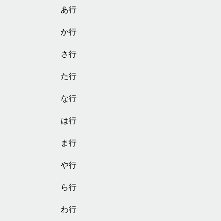
あ行
か行
さ行
た行
な行
は行
ま行
や行
ら行
わ行