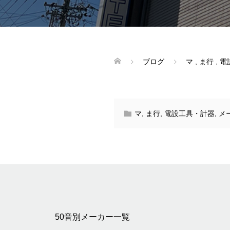
ブログ
マ
,
ま行
,
電
マ
,
ま行
,
電設工具・計器
,
メ
50音別メーカー一覧