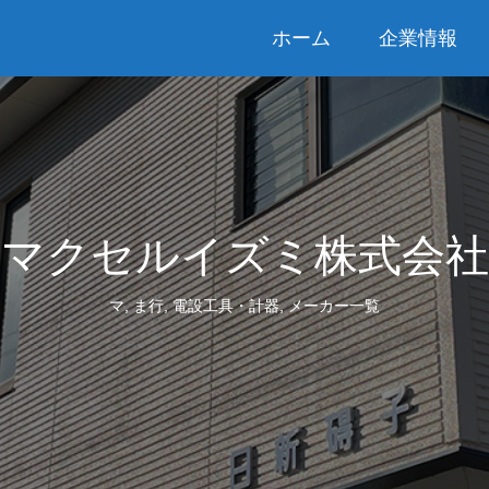
ホーム
企業情報
マクセルイズミ株式会社
マ
,
ま行
,
電設工具・計器
,
メーカー一覧