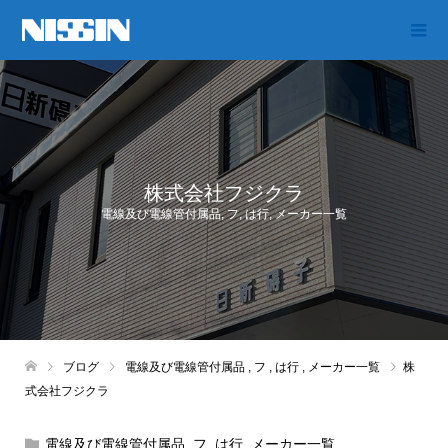
株式会社フジクラ
電線及び電線管付属品
,
フ
,
は行
,
メーカー一覧
ブログ
電線及び電線管付属品
,
フ
,
は行
,
メーカー一覧
株
式会社フジクラ
電線及び電線管付属品
,
フ
,
は行
,
メーカー一覧