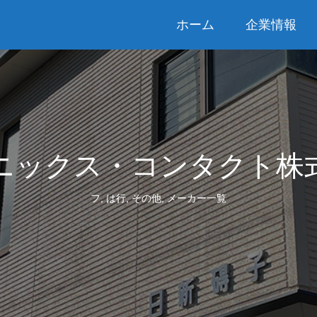
ホーム
企業情報
ニックス・コンタクト株
フ
,
は行
,
その他
,
メーカー一覧