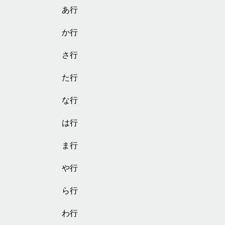
あ行
か行
さ行
た行
な行
は行
ま行
や行
ら行
わ行