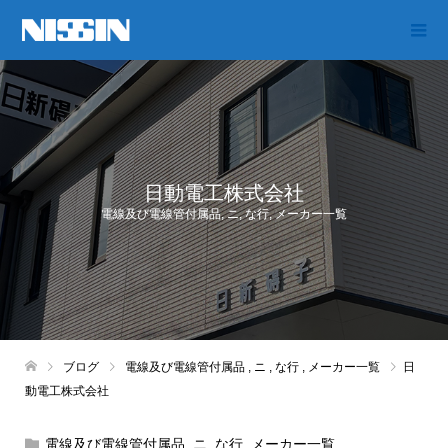
日動電工株式会社
電線及び電線管付属品
,
ニ
,
な行
,
メーカー一覧
ブログ
電線及び電線管付属品
,
ニ
,
な行
,
メーカー一覧
日
動電工株式会社
電線及び電線管付属品
,
ニ
,
な行
,
メーカー一覧