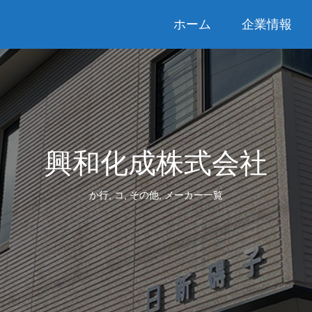
ホーム
企業情報
興和化成株式会社
か行
,
コ
,
その他
,
メーカー一覧