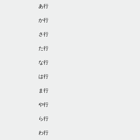
あ行
か行
さ行
た行
な行
は行
ま行
や行
ら行
わ行