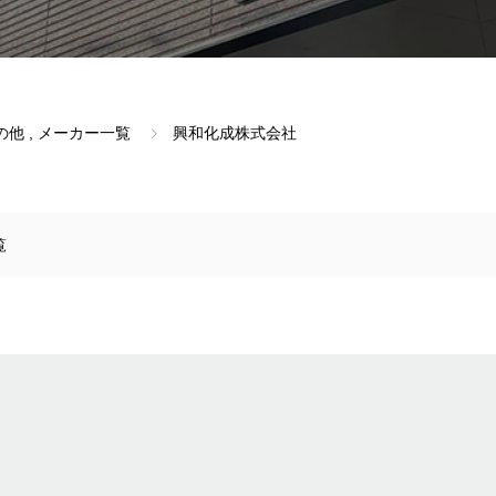
の他
,
メーカー一覧
興和化成株式会社
覧