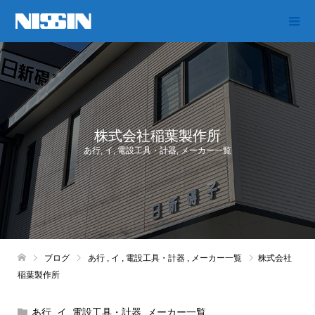
株式会社稲葉製作所
あ行
,
イ
,
電設工具・計器
,
メーカー一覧
ブログ
あ行
,
イ
,
電設工具・計器
,
メーカー一覧
株式会社
稲葉製作所
あ行
,
イ
,
電設工具・計器
,
メーカー一覧